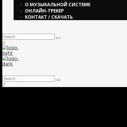
О МУЗЫКАЛЬНОЙ СИСТЕМЕ
ОНЛАЙН-ТРЕКЕР
КОНТАКТ / СКАЧАТЬ
Search
Type
for:
and
hit
enter
Search
Type
for:
and
hit
enter