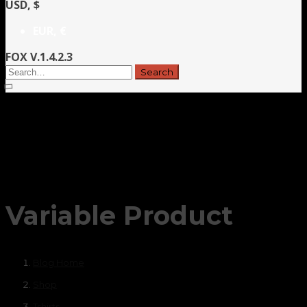
USD, $
EUR, €
FOX V.1.4.2.3
Variable Product
Blog Home
Shop
Tshirts