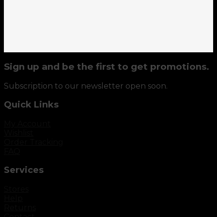
Sign up and be the first to get promotions.
Subscription to our newsletter open soon.
Quick Links
My Account
Wishlist
Order Tracking
FAQ
Services
Stores
Help
Returns
Contact