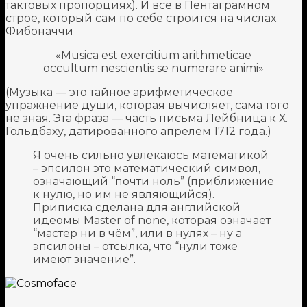
тактовых пропорциях). И всё в Пентаграмном
строе, который сам по себе строится на числах
Фибоначчи
«Musica est exercitium arithmeticae
occultum nescientis se numerare animi»
(Музыка — это тайное арифметическое
упражнение души, которая вычисляет, сама того
не зная. Эта фраза — часть письма Лейбница к Х.
Гольдбаху, датированного апрелем 1712 года.)
Я очень сильно увлекаюсь математикой
– эпсилон это математический символ,
означающий “почти ноль” (приближение
к нулю, но им не являющийся).
Приписка сделана для английской
идеомы Master of none, которая означает
“мастер ни в чём”, или в нулях – ну а
эпсилоны – отсылка, что “нули тоже
имеют значение”.