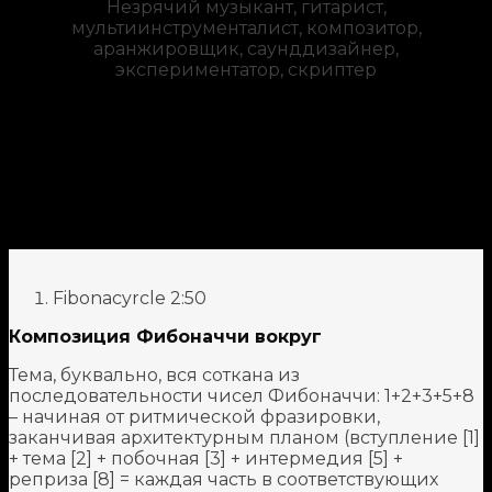
Незрячий музыкант, гитарист,
мультиинструменталист, композитор,
аранжировщик, саунддизайнер,
экспериментатор, скриптер
Fibonacyrcle
2:50
Композиция Фибоначчи вокруг
Тема, буквально, вся соткана из
последовательности чисел Фибоначчи: 1+2+3+5+8
– начиная от ритмической фразировки,
заканчивая архитектурным планом (вступление [1]
+ тема [2] + побочная [3] + интермедия [5] +
реприза [8] = каждая часть в соответствующих