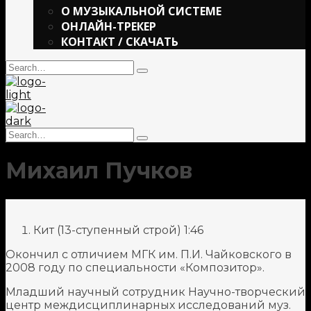
О МУЗЫКАЛЬНОЙ СИСТЕМЕ
ОНЛАЙН-ТРЕКЕР
КОНТАКТ / СКАЧАТЬ
Search
Type
for:
and
hit
enter
Search
Type
for:
and
Михаил Пучков
hit
enter
Кит (13-ступенный строй)
1:46
Окончил с отличием МГК им. П.И. Чайковского в
2008 году по специальности «Композитор».
Младший научный сотрудник Научно-творческий
центр междисциплинарных исследований муз.