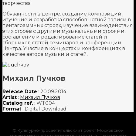
творчества
Обязанности в центре: создание композиций,
изучение и разработка способов нотной записи в
пентаграммных строях, изучение взаимодействия
этих строёв с другими музыкальными строями,
составление и редактирование статей и
сборников статей семинаров и конференций
Центра. Участие в концертах и конференциях в
качестве автора музыки и статей.
Михаил Пучков
Release Date
: 20.09.2014
Artist
:
Михаил Пучков
Catalog ref.
: WT004
Format
: Digital Download
© Культурно-просветительский проект Московской
государственной консерватории им. П. И. Чайковского