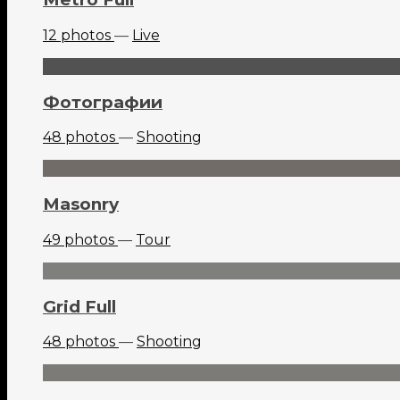
12 photos
—
Live
Фотографии
48 photos
—
Shooting
Masonry
49 photos
—
Tour
Grid Full
48 photos
—
Shooting