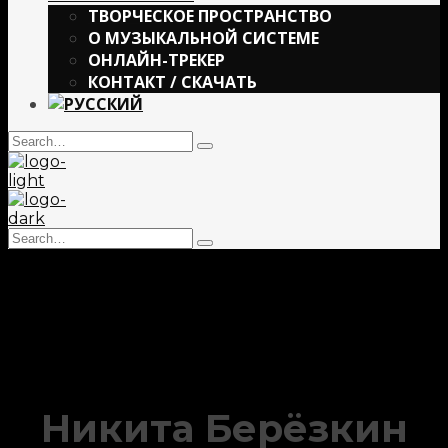
ТВОРЧЕСКОЕ ПРОСТРАНСТВО
О МУЗЫКАЛЬНОЙ СИСТЕМЕ
ОНЛАЙН-ТРЕКЕР
КОНТАКТ / СКАЧАТЬ
Search
Type
for:
and
hit
enter
Search
Type
for:
and
hit
enter
Никита Берёзкин