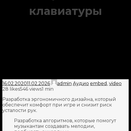
клавиатуры
16.02.2020
11.02.2026
admin
Аудио
embed
,
video
28
likes
546 views
1 min
Разработка эргономичного дизайна, который
обеспечит комфорт при игре и снизит риск
усталости рук.
Разработка алгоритмов, которые помогут
музыкантам создавать мелодии,