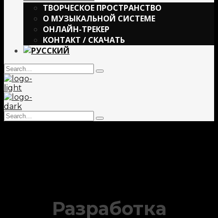
ТВОРЧЕСКОЕ ПРОСТРАНСТВО
О МУЗЫКАЛЬНОЙ СИСТЕМЕ
ОНЛАЙН-ТРЕКЕР
КОНТАКТ / СКАЧАТЬ
Search
Type
for:
and
hit
enter
Search
Type
for:
and
hit
enter
Разработка