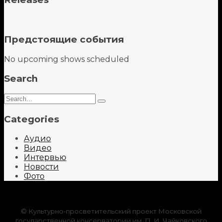
Предстоящие события
No upcoming shows scheduled
Search
Search
Type
for:
and
Categories
hit
enter
Аудио
Видео
Интервью
Новости
Фото
© Культурно-просветительский проект Московской
государственной консерватории им. П. И. Чайковского