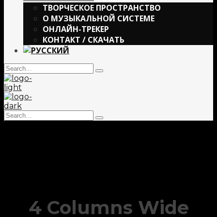
ТВОРЧЕСКОЕ ПРОСТРАНСТВО
О МУЗЫКАЛЬНОЙ СИСТЕМЕ
ОНЛАЙН-ТРЕКЕР
КОНТАКТ / СКАЧАТЬ
Search
Type
for:
and
hit
enter
Search
Type
for:
and
hit
enter
4 Columns Wide