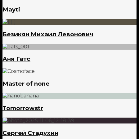
Mayti
Безикян Михаил Левонович
Аня Гатс
Master of none
Tomorrowstr
Сергей Стадухин