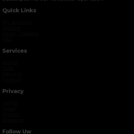
Quick Links
My Account
Wishlist
Order Tracking
FAQ
Services
Stores
Help
Returns
Contact
Privacy
Terms
Legal
Privacy
Shipping
Follow Uw