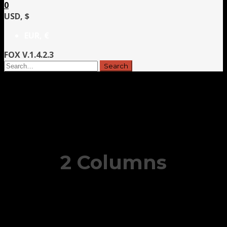
0
USD, $
EUR, €
FOX V.1.4.2.3
2 Columns