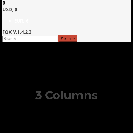
0
USD, $
EUR, €
FOX V.1.4.2.3
3 Columns