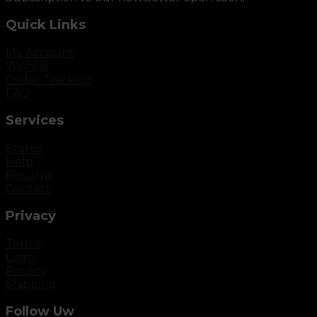
Quick Links
My Account
Wishlist
Order Tracking
FAQ
Services
Stores
Help
Returns
Contact
Privacy
Terms
Legal
Privacy
Shipping
Follow Uw