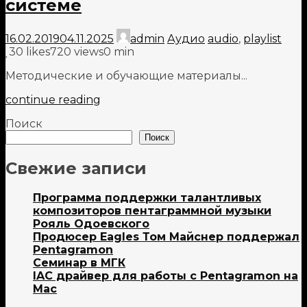
системе
16.02.2019
04.11.2025
admin
Аудио
audio
,
playlist
30
likes
720 views
0 min
Методические и обучающие материалы...
continue reading
Поиск
Поиск
Свежие записи
Программа поддержки талантливых
композиторов пентаграммной музыки
Рояль Одоевского
Продюсер Eagles Том Майснер поддержал
Pentagramon
Семинар в МГК
IAC драйвер для работы с Pentagramon на
Mac