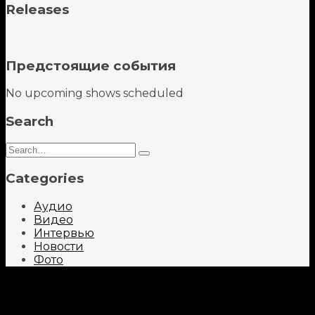
Releases
Предстоящие события
No upcoming shows scheduled
Search
Search
Type
for:
and
Categories
hit
enter
Аудио
Видео
Интервью
Новости
Фото