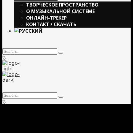
ТВОРЧЕСКОЕ ПРОСТРАНСТВО
О МУЗЫКАЛЬНОЙ СИСТЕМЕ
ОНЛАЙН-ТРЕКЕР
КОНТАКТ / СКАЧАТЬ
Search
Type
for:
and
hit
enter
Search
Type
for:
and
hit
enter