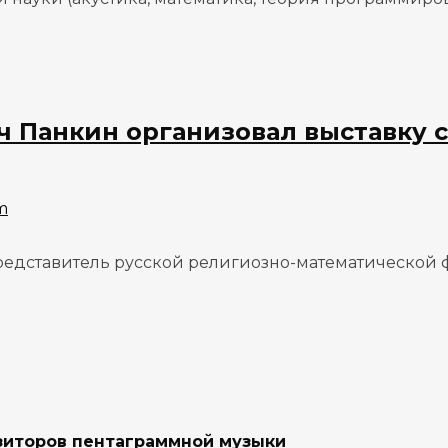
 Панкин организовал выставку 
m
дставитель русской религиозно-математической фил
зиторов пентаграммной музыки