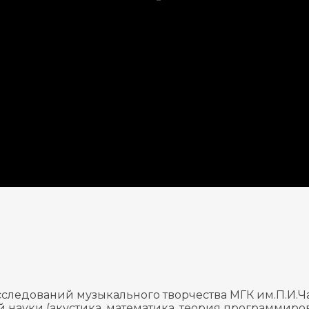
ледований музыкального творчества МГК им.П.И.Ч
 науки (акустика, математика, теория программиро