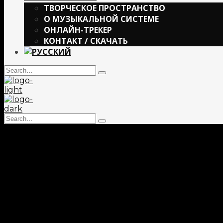
ТВОРЧЕСКОЕ ПРОСТРАНСТВО
О МУЗЫКАЛЬНОЙ СИСТЕМЕ
ОНЛАЙН-ТРЕКЕР
КОНТАКТ / СКАЧАТЬ
Search
Type
for:
and
hit
enter
Search
Type
for:
and
hit
enter