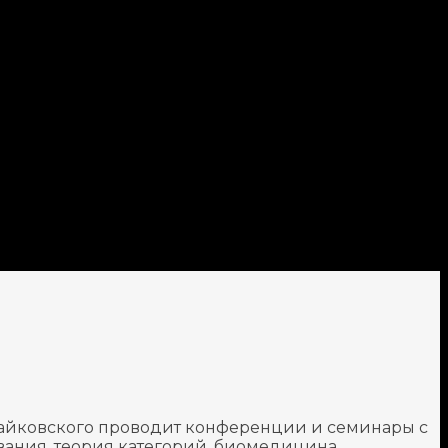
айковского проводит конференции и семинары с
вания, теория категорий, биомедицина,