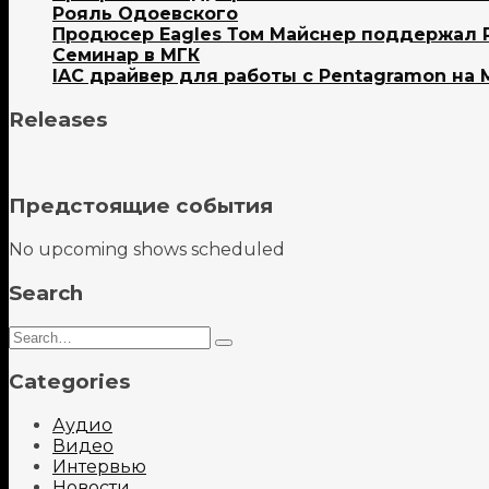
Рояль Одоевского
Продюсер Eagles Том Майснер поддержал 
Семинар в МГК
IAC драйвер для работы с Pentagramon на 
Releases
Предстоящие события
No upcoming shows scheduled
Search
Search
Type
for:
and
Categories
hit
enter
Аудио
Видео
Интервью
Новости