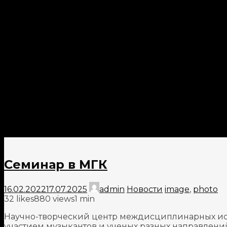
Семинар в МГК
16.02.2022
17.07.2025
admin
Новости
image
,
photo
32
likes
880 views
1 min
Научно-творческий центр междисциплинарных исс
участием музыкантов и ученых разных направлений