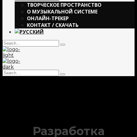
ТВОРЧЕСКОЕ ПРОСТРАНСТВО
О МУЗЫКАЛЬНОЙ СИСТЕМЕ
ОНЛАЙН-ТРЕКЕР
КОНТАКТ / СКАЧАТЬ
Search
Type
for:
and
hit
enter
Search
Type
for:
and
hit
enter
Разработка