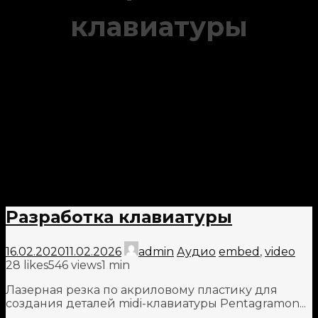
клавиатуры
Разработка клавиатуры
16.02.2020
11.02.2026
admin
Аудио
embed
,
video
28
likes
546 views
1 min
Лазерная резка по акриловому пластику для
создания деталей midi-клавиатуры Pentagramon...