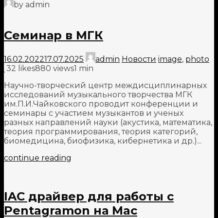
by admin
Семинар в МГК
16.02.2022
17.07.2025
admin
Новости
image
,
photo
32
likes
880 views
1 min
Научно-творческий центр междисциплинарных
исследований музыкального творчества МГК
им.П.И.Чайковского проводит конференции и
семинары с участием музыкантов и ученых
разных направлений науки (акустика, математика,
теория программирования, теория категорий,
биомедицина, биофизика, кибернетика и др.)...
continue reading
IAC драйвер для работы с
Pentagramon на Mac