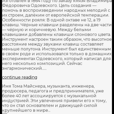
изготовлен в 1864 году по заказу князя Владимира
Фёдоровича Одоевского. Цель создания —
помочь в воспроизведении народных мелодий с
их строем, далёким от европейской темперации.
Особенности рояля: В одной октаве не 12, а 19
клавиш. Чёрные клавиши разделены на две части
— чёрную и коричневую. Между белыми
клавишами добавлены клавиши слонового цвета.
Инструмент настроен таким образом, что высотное
расстояние между звуками клавиш составляет
меньше полутона. Инструмент был единственным
в своём роде и использовался только в домашних
экспериментах Одоевского, который написал для
него несколько композиций. Сейчас
энгармонический......
continue reading
Имя Тома Майснера, музыканта, инженера,
продюсера, педагога и предпринимателя, уже
более 40 лет ассоциируется с музыкальной
индустрией. Эти увлечения привели его к тому,
что он стал основателем и движущей силой
крупнейшего в мире...