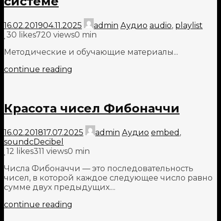
системе
16.02.2019
04.11.2025
admin
Аудио
audio
,
playlist
30
likes
720 views
0 min
Методические и обучающие материалы...
continue reading
Красота чисел Фибоначчи
16.02.2018
17.07.2025
admin
Аудио
embed
,
soundcDecibel
12
likes
311 views
0 min
Числа Фибоначчи — это последовательность
чисел, в которой каждое следующее число равно
сумме двух предыдущих....
continue reading