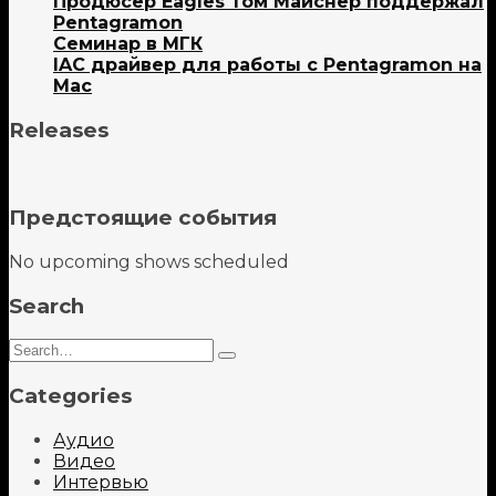
Продюсер Eagles Том Майснер поддержал
Pentagramon
Семинар в МГК
IAC драйвер для работы с Pentagramon на
Mac
Releases
Предстоящие события
No upcoming shows scheduled
Search
Search
Type
for:
and
Categories
hit
enter
Аудио
Видео
Интервью