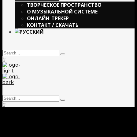
ТВОРЧЕСКОЕ ПРОСТРАНСТВО
О МУЗЫКАЛЬНОЙ СИСТЕМЕ
ОНЛАЙН-ТРЕКЕР
КОНТАКТ / СКАЧАТЬ
Search
Type
for:
and
hit
enter
Search
Type
for:
and
hit
enter